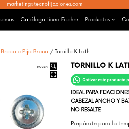
marketing@tecnofijaciones.com
 somos
Catálogo Línea Fischer
Productos
Co
e Broca o Pija Broca
/ Tornillo K Lath
TORNILLO K LAT
HOVER
Cotizar este producto
IDEAL PARA FIJACIONE
CABEZAL ANCHO Y BAJ
NO RESALTE
Prepárate para la temp