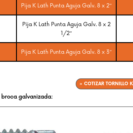
Pija K Lath Punta Aguja Galv. 8 x 2″
Pija K Lath Punta Aguja Galv. 8 x 2
1/2″
Pija K Lath Punta Aguja Galv. 8 x 3″
» COTIZAR TORNILLO 
e broca galvanizada: