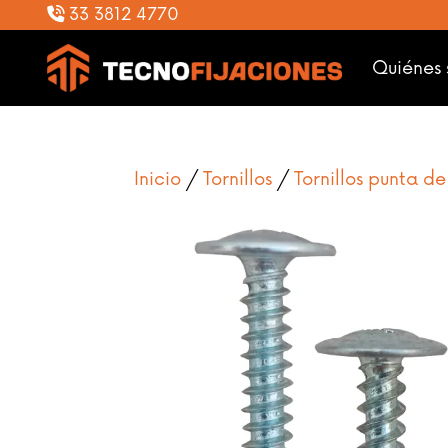
33 3812 4770
Quiénes
Inicio
/
Tornillos
/
Tornillos punta d