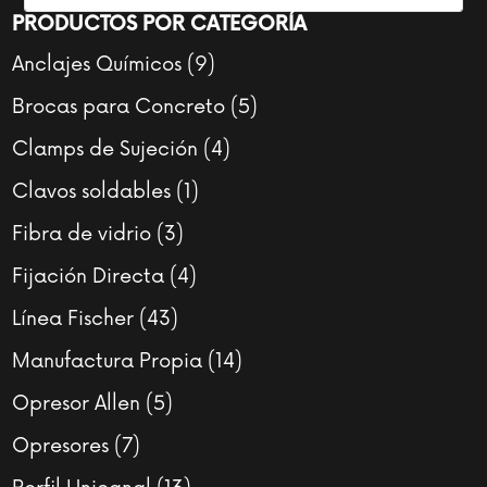
PRODUCTOS POR CATEGORÍA
9
Anclajes Químicos
9
productos
5
Brocas para Concreto
5
productos
4
Clamps de Sujeción
4
productos
1
Clavos soldables
1
producto
3
Fibra de vidrio
3
productos
4
Fijación Directa
4
productos
43
Línea Fischer
43
productos
14
Manufactura Propia
14
productos
5
Opresor Allen
5
productos
7
Opresores
7
productos