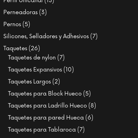
13
Perfil Unicanal
13
productos
3
Perneadoras
3
productos
5
Pernos
5
productos
7
Silicones, Selladores y Adhesivos
7
productos
26
Taquetes
26
productos
7
Taquetes de nylon
7
productos
10
Taquetes Expansivos
10
productos
2
Taquetes Largos
2
productos
5
Taquetes para Block Hueco
5
productos
8
Taquetes para Ladrillo Hueco
8
productos
6
Taquetes para pared Hueca
6
productos
7
Taquetes para Tablaroca
7