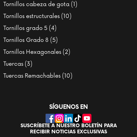
productos
1
Tornillos cabeza de gota
1
producto
10
Tornillos estructurales
10
productos
4
Tornillos grado 5
4
productos
5
Tornillos Grado 8
5
productos
2
Tornillos Hexagonales
2
productos
3
Tuercas
3
productos
10
Tuercas Remachables
10
productos
SÍGUENOS EN
SUSCRÍBETE A NUESTRO BOLETÍN PARA
RECIBIR NOTICIAS EXCLUSIVAS