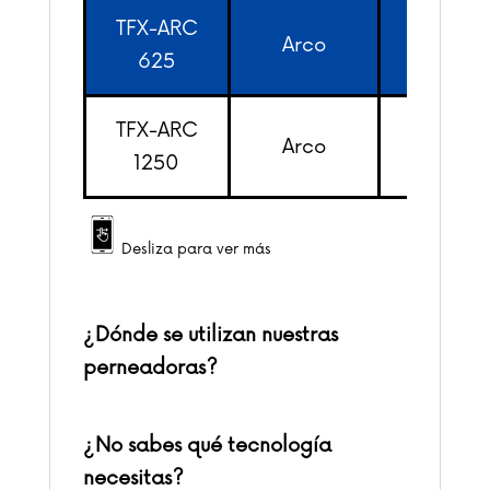
TFX-ARC
Arco
5/8″
625
TFX-ARC
Arco
1 1/4″
1250
Desliza para ver más
¿Dónde se utilizan nuestras
perneadoras?
¿No sabes qué tecnología
necesitas?