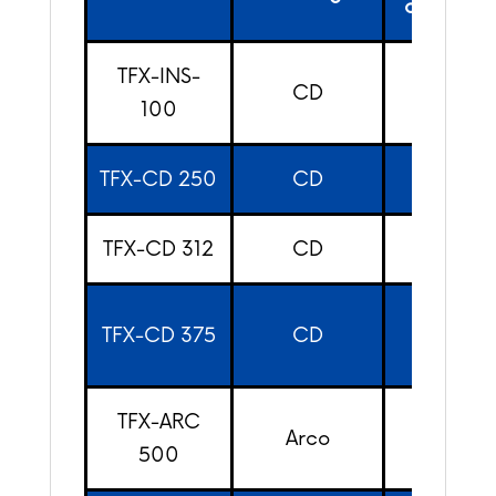
capacid
TFX-INS-
CD
10ga
100
TFX-CD 250
CD
1/4″
TFX-CD 312
CD
5/16″
TFX-CD 375
CD
3/8″
TFX-ARC
Arco
1/2″
500