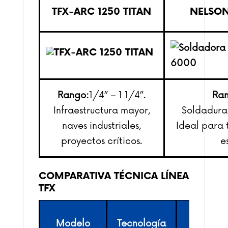
TFX-ARC 1250 TITAN
NELSON
Rango:
1/4” – 1 1/4”.
Ran
Infraestructura mayor,
Soldadura
naves industriales,
Ideal para t
proyectos críticos.
e
COMPARATIVA TÉCNICA LÍNEA
TFX
Máxim
Modelo
Tecnología