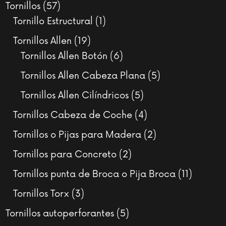
productos
57
Tornillos
57
productos
1
Tornillo Estructural
1
producto
19
Tornillos Allen
19
productos
6
Tornillos Allen Botón
6
productos
5
Tornillos Allen Cabeza Plana
5
productos
5
Tornillos Allen Cilíndricos
5
productos
4
Tornillos Cabeza de Coche
4
productos
2
Tornillos o Pijas para Madera
2
productos
2
Tornillos para Concreto
2
productos
11
Tornillos punta de Broca o Pija Broca
11
product
3
Tornillos Torx
3
productos
5
Tornillos autoperforantes
5