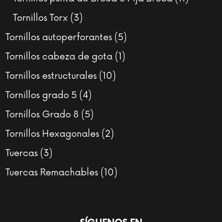
product
3
Tornillos Torx
3
productos
5
Tornillos autoperforantes
5
productos
1
Tornillos cabeza de gota
1
producto
10
Tornillos estructurales
10
productos
4
Tornillos grado 5
4
productos
5
Tornillos Grado 8
5
productos
2
Tornillos Hexagonales
2
productos
3
Tuercas
3
productos
10
Tuercas Remachables
10
productos