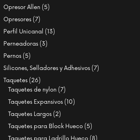
productos
5
Opresor Allen
5
productos
7
Opresores
7
productos
13
Perfil Unicanal
13
productos
3
Perneadoras
3
productos
5
Pernos
5
productos
7
Silicones, Selladores y Adhesivos
7
productos
26
Taquetes
26
productos
7
Taquetes de nylon
7
productos
10
Taquetes Expansivos
10
productos
2
Taquetes Largos
2
productos
5
Taquetes para Block Hueco
5
productos
8
Taquetes para Ladrillo Hueco
8