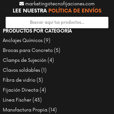
marketing@tecnofijaciones.com
LEE NUESTRA
POLÍTICA DE ENVÍOS
PRODUCTOS POR CATEGORÍA
9
Anclajes Químicos
9
productos
5
Brocas para Concreto
5
productos
4
Clamps de Sujeción
4
productos
1
Clavos soldables
1
producto
3
Fibra de vidrio
3
productos
4
Fijación Directa
4
productos
43
Línea Fischer
43
productos
14
Manufactura Propia
14