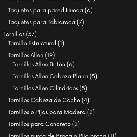
productos
6
Taquetes para pared Hueca
6
productos
7
Taquetes para Tablaroca
7
productos
57
Tornillos
57
productos
1
Tornillo Estructural
1
producto
19
Tornillos Allen
19
productos
6
Tornillos Allen Botón
6
productos
5
Tornillos Allen Cabeza Plana
5
productos
5
Tornillos Allen Cilíndricos
5
productos
4
Tornillos Cabeza de Coche
4
productos
2
Tornillos o Pijas para Madera
2
productos
2
Tornillos para Concreto
2
productos
11
Tornillos punta de Broca o Pija Broca
11