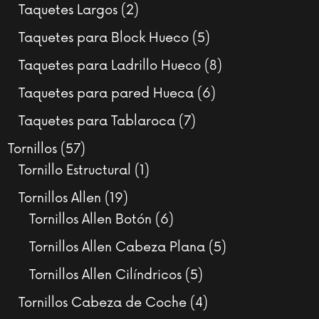
productos
2
Taquetes Largos
2
productos
5
Taquetes para Block Hueco
5
productos
8
Taquetes para Ladrillo Hueco
8
productos
6
Taquetes para pared Hueca
6
productos
7
Taquetes para Tablaroca
7
productos
57
Tornillos
57
productos
1
Tornillo Estructural
1
producto
19
Tornillos Allen
19
productos
6
Tornillos Allen Botón
6
productos
5
Tornillos Allen Cabeza Plana
5
productos
5
Tornillos Allen Cilíndricos
5
productos
4
Tornillos Cabeza de Coche
4