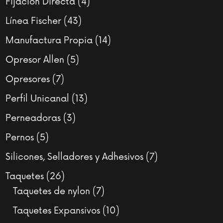
4
Fijación Directa
4
productos
43
Línea Fischer
43
productos
14
Manufactura Propia
14
productos
5
Opresor Allen
5
productos
7
Opresores
7
productos
13
Perfil Unicanal
13
productos
3
Perneadoras
3
productos
5
Pernos
5
productos
7
Silicones, Selladores y Adhesivos
7
productos
26
Taquetes
26
productos
7
Taquetes de nylon
7
productos
10
Taquetes Expansivos
10