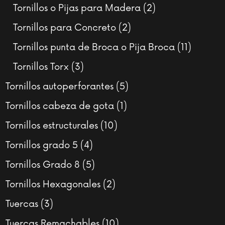
productos
2
Tornillos o Pijas para Madera
2
productos
2
Tornillos para Concreto
2
productos
11
Tornillos punta de Broca o Pija Broca
11
product
3
Tornillos Torx
3
productos
5
Tornillos autoperforantes
5
productos
1
Tornillos cabeza de gota
1
producto
10
Tornillos estructurales
10
productos
4
Tornillos grado 5
4
productos
5
Tornillos Grado 8
5
productos
2
Tornillos Hexagonales
2
productos
3
Tuercas
3
productos
10
Tuercas Remachables
10