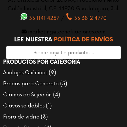
Av. Cristóbal Colón 2601-A, Fraccionamiento
Colón Industrial, C.P. 44930 Guadalajara, Jal.
33 1141 4257
/
33 3812 4770
marketing@tecnofijaciones.com
LEE NUESTRA
POLÍTICA DE ENVÍOS
PRODUCTOS POR CATEGORÍA
9
Anclajes Químicos
9
productos
5
Brocas para Concreto
5
productos
4
Clamps de Sujeción
4
productos
1
Clavos soldables
1
producto
3
Fibra de vidrio
3
productos