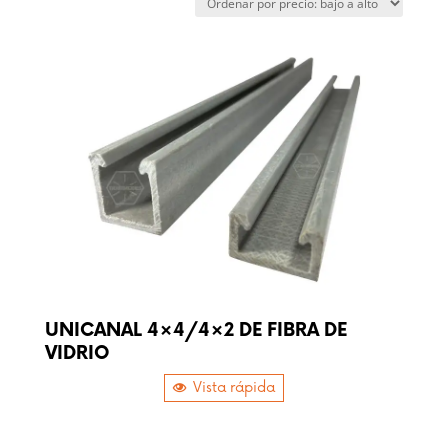
low
to
high
UNICANAL 4×4/4×2 DE FIBRA DE
VIDRIO
Vista rápida