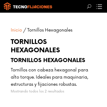
Inicio
/ Tornillos Hexagonales
TORNILLOS
HEXAGONALES
TORNILLOS HEXAGONALES
Tornillos con cabeza hexagonal para
alto torque. Ideales para maquinaria,
estructuras y fijaciones robustas.
Sorted
Mostrando todos los 2 resultados
by
price: