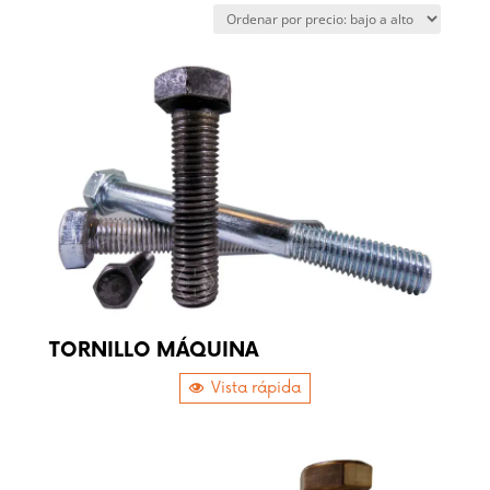
low
to
high
TORNILLO MÁQUINA
Vista rápida