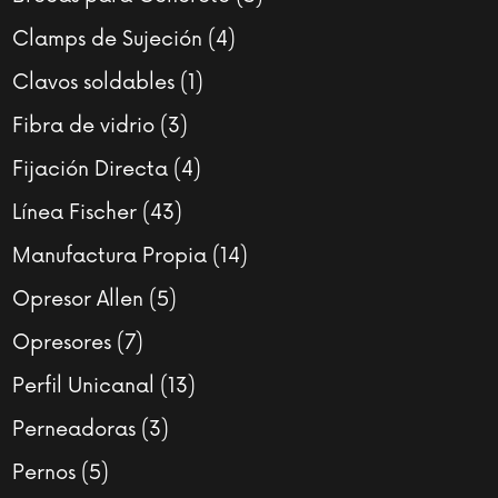
productos
4
Clamps de Sujeción
4
productos
1
Clavos soldables
1
producto
3
Fibra de vidrio
3
productos
4
Fijación Directa
4
productos
43
Línea Fischer
43
productos
14
Manufactura Propia
14
productos
5
Opresor Allen
5
productos
7
Opresores
7
productos
13
Perfil Unicanal
13
productos
3
Perneadoras
3
productos
5
Pernos
5