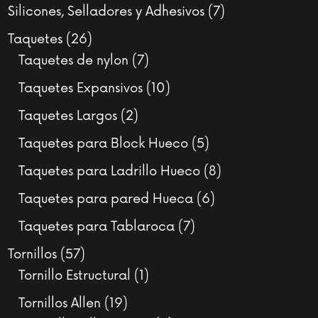
productos
7
Silicones, Selladores y Adhesivos
7
productos
26
Taquetes
26
productos
7
Taquetes de nylon
7
productos
10
Taquetes Expansivos
10
productos
2
Taquetes Largos
2
productos
5
Taquetes para Block Hueco
5
productos
8
Taquetes para Ladrillo Hueco
8
productos
6
Taquetes para pared Hueca
6
productos
7
Taquetes para Tablaroca
7
productos
57
Tornillos
57
productos
1
Tornillo Estructural
1
producto
19
Tornillos Allen
19