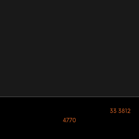
Av. Cristóbal Colón 2601-A, Colón Industrial •
Guadalajara, Jalisco, C.P. 44930. Tel:
33 3812
4770
© 2026. Derechos Reservados |