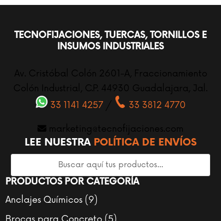
TECNOFIJACIONES, TUERCAS, TORNILLOS E
INSUMOS INDUSTRIALES
Av. Cristóbal Colón 2601-A, Fraccionamiento
Colón Industrial, C.P. 44930 Guadalajara, Jal.
33 1141 4257
/
33 3812 4770
marketing@tecnofijaciones.com
LEE NUESTRA
POLÍTICA DE ENVÍOS
PRODUCTOS POR CATEGORÍA
9
Anclajes Químicos
9
productos
5
Brocas para Concreto
5