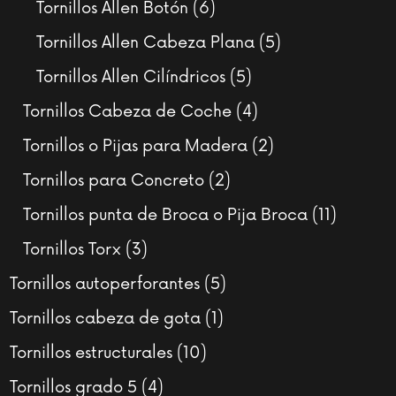
productos
6
Tornillos Allen Botón
6
productos
5
Tornillos Allen Cabeza Plana
5
productos
5
Tornillos Allen Cilíndricos
5
productos
4
Tornillos Cabeza de Coche
4
productos
2
Tornillos o Pijas para Madera
2
productos
2
Tornillos para Concreto
2
productos
11
Tornillos punta de Broca o Pija Broca
11
product
3
Tornillos Torx
3
productos
5
Tornillos autoperforantes
5
productos
1
Tornillos cabeza de gota
1
producto
10
Tornillos estructurales
10
productos
4
Tornillos grado 5
4