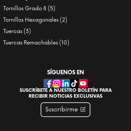
productos
5
Tornillos Grado 8
5
productos
2
Tornillos Hexagonales
2
productos
3
Tuercas
3
productos
10
Tuercas Remachables
10
productos
SÍGUENOS EN
SUSCRÍBETE A NUESTRO BOLETÍN PARA
RECIBIR NOTICIAS EXCLUSIVAS
Suscribirme