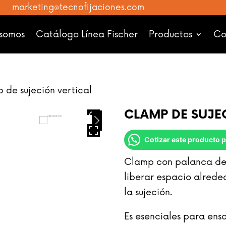
marketing@tecnofijaciones.com
 somos
Catálogo Línea Fischer
Productos
Co
de sujeción vertical
CLAMP DE SUJEC
HOVER
Cotizar este producto
Clamp con palanca de 
liberar espacio alrede
la sujeción.
Es esenciales para ens