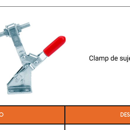
O
DES