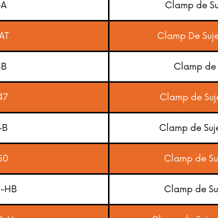
-A
Clamp de Su
AT
Clamp De Suje
-B
Clamp de 
47
Clamp de Suj
-B
Clamp de Suj
50
Clamp de Su
0-HB
Clamp de Su