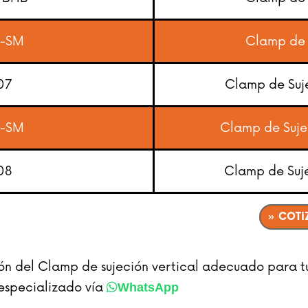
5-SM
Clamp de 
07
Clamp de Suj
7-SM
Clamp de Suje
08
Clamp de Suj
» COTI
ción del Clamp de sujeción vertical adecuado para 
 especializado vía
WhatsApp