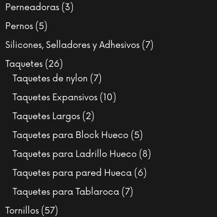
productos
3
Perneadoras
3
productos
5
Pernos
5
productos
7
Silicones, Selladores y Adhesivos
7
productos
26
Taquetes
26
productos
7
Taquetes de nylon
7
productos
10
Taquetes Expansivos
10
productos
2
Taquetes Largos
2
productos
5
Taquetes para Block Hueco
5
productos
8
Taquetes para Ladrillo Hueco
8
productos
6
Taquetes para pared Hueca
6
productos
7
Taquetes para Tablaroca
7
productos
57
Tornillos
57