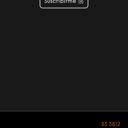
Suscribirme
Av. Cristóbal Colón 2601-A, Colón Industrial •
Guadalajara, Jalisco, C.P. 44930. Tel:
33 3812