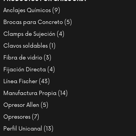
9
Anclajes Químicos
9
productos
5
Brocas para Concreto
5
productos
4
Clamps de Sujeción
4
productos
1
Clavos soldables
1
producto
3
Fibra de vidrio
3
productos
4
Fijación Directa
4
productos
43
Línea Fischer
43
productos
14
Manufactura Propia
14
productos
5
Opresor Allen
5
productos
7
Opresores
7
productos
13
Perfil Unicanal
13