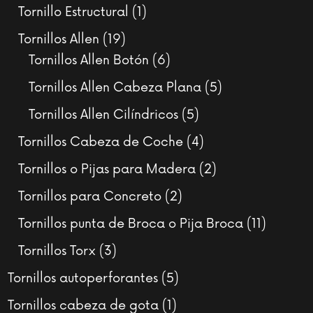
productos
1
Tornillo Estructural
1
producto
19
Tornillos Allen
19
productos
6
Tornillos Allen Botón
6
productos
5
Tornillos Allen Cabeza Plana
5
productos
5
Tornillos Allen Cilíndricos
5
productos
4
Tornillos Cabeza de Coche
4
productos
2
Tornillos o Pijas para Madera
2
productos
2
Tornillos para Concreto
2
productos
11
Tornillos punta de Broca o Pija Broca
11
product
3
Tornillos Torx
3
productos
5
Tornillos autoperforantes
5
productos
1
Tornillos cabeza de gota
1