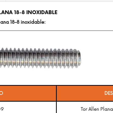
LANA 18-8 INOXIDABLE
lana 18-8 inoxidable:
O
DES
09
Tor Allen Plan