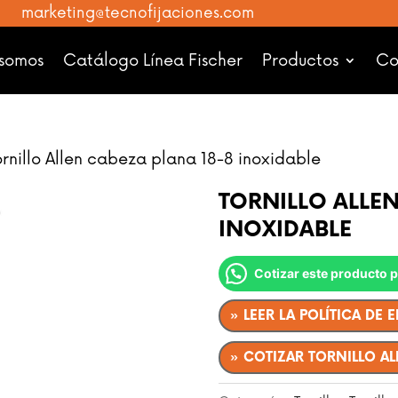
marketing@tecnofijaciones.com
 somos
Catálogo Línea Fischer
Productos
Co
rnillo Allen cabeza plana 18-8 inoxidable
TORNILLO ALLEN
INOXIDABLE
Cotizar este producto
» LEER LA POLÍTICA DE 
» COTIZAR TORNILLO AL