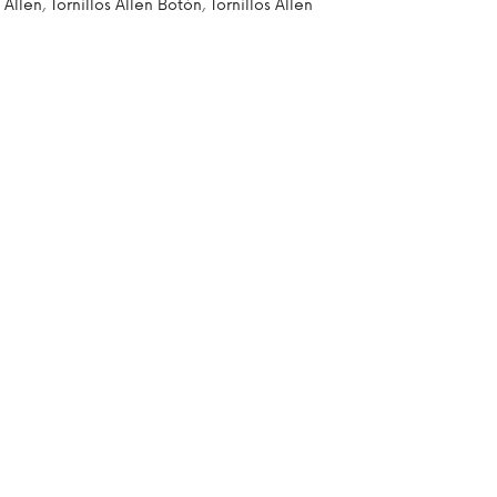
s Allen
,
Tornillos Allen Botón
,
Tornillos Allen