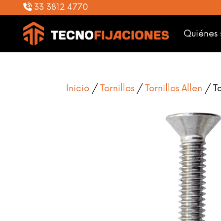
33 3812 4770
Quiénes
Inicio
/
Tornillos
/
Tornillos Allen
/ To