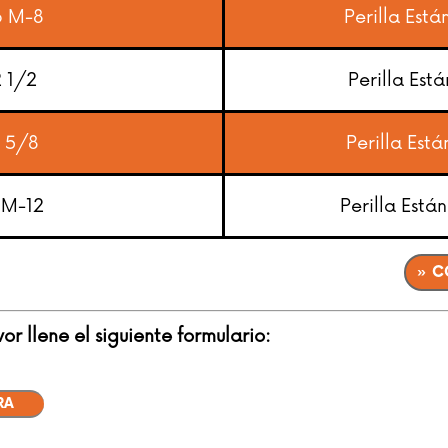
6 M-8
Perilla Es
 1/2
Perilla Es
2 5/8
Perilla Es
 M-12
Perilla Est
» C
r llene el siguiente formulario:
RA