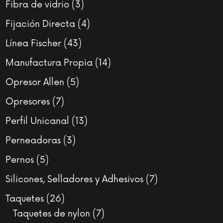
3
Fibra de vidrio
3
productos
4
Fijación Directa
4
productos
43
Línea Fischer
43
productos
14
Manufactura Propia
14
productos
5
Opresor Allen
5
productos
7
Opresores
7
productos
13
Perfil Unicanal
13
productos
3
Perneadoras
3
productos
5
Pernos
5
productos
7
Silicones, Selladores y Adhesivos
7
productos
26
Taquetes
26
productos
7
Taquetes de nylon
7