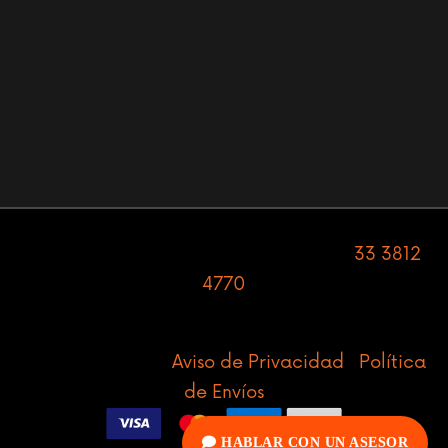
Av. Cristóbal Colón 2601-A, Colón Industrial •
Guadalajara, Jalisco, C.P. 44930. Tel:
33 3812
4770
© 2026. Derechos Reservados |
Tecnofijaciones |
Aviso de Privacidad
|
Política
de Envíos
HABLAR CON UN ASESOR