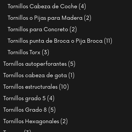
productos
4
Tornillos Cabeza de Coche
4
productos
2
Tornillos o Pijas para Madera
2
productos
2
Tornillos para Concreto
2
productos
11
Tornillos punta de Broca o Pija Broca
11
product
3
Tornillos Torx
3
productos
5
Tornillos autoperforantes
5
productos
1
Tornillos cabeza de gota
1
producto
10
Tornillos estructurales
10
productos
4
Tornillos grado 5
4
productos
5
Tornillos Grado 8
5
productos
2
Tornillos Hexagonales
2
productos