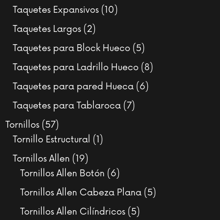
productos
10
Taquetes Expansivos
10
productos
2
Taquetes Largos
2
productos
5
Taquetes para Block Hueco
5
productos
8
Taquetes para Ladrillo Hueco
8
productos
6
Taquetes para pared Hueca
6
productos
7
Taquetes para Tablaroca
7
productos
57
Tornillos
57
productos
1
Tornillo Estructural
1
producto
19
Tornillos Allen
19
productos
6
Tornillos Allen Botón
6
productos
5
Tornillos Allen Cabeza Plana
5
productos
5
Tornillos Allen Cilíndricos
5