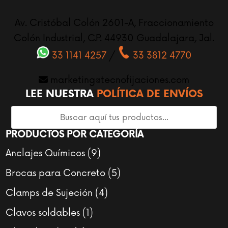
Av. Cristóbal Colón 2601-A, Fraccionamiento
Colón Industrial, C.P. 44930 Guadalajara, Jal.
33 1141 4257
/
33 3812 4770
marketing@tecnofijaciones.com
LEE NUESTRA
POLÍTICA DE ENVÍOS
PRODUCTOS POR CATEGORÍA
9
Anclajes Químicos
9
productos
5
Brocas para Concreto
5
productos
4
Clamps de Sujeción
4
productos
1
Clavos soldables
1
producto