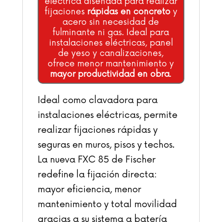
eléctrica diseñada para realizar
fijaciones
rápidas en concreto
y
acero sin necesidad de
fulminante ni gas. Ideal para
instalaciones eléctricas, panel
de yeso y canalizaciones,
ofrece menor mantenimiento y
mayor productividad en obra
.
Ideal como clavadora para
instalaciones eléctricas, permite
realizar fijaciones rápidas y
seguras en muros, pisos y techos.
La nueva FXC 85 de Fischer
redefine la fijación directa:
mayor eficiencia, menor
mantenimiento y total movilidad
gracias a su sistema a batería