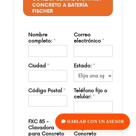
CONCRETO A BATERÍA
FISCHER
Nombre
Correo
completo:
*
electrónico
*
Ciudad
*
Estado:
*
Código Postal
*
Teléfono fijo o
celular:
*
FXC 85 -
Clavo DF-N 17
HABLAR CON UN ASESOR
Clavadora
NP para
para Concreto
Concreto