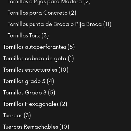
2
Tornillos o Pijas para Madera
2
productos
2
Tornillos para Concreto
2
productos
11
Tornillos punta de Broca o Pija Broca
11
product
3
Tornillos Torx
3
productos
5
Tornillos autoperforantes
5
productos
1
Tornillos cabeza de gota
1
producto
10
Tornillos estructurales
10
productos
4
Tornillos grado 5
4
productos
5
Tornillos Grado 8
5
productos
2
Tornillos Hexagonales
2
productos
3
Tuercas
3
productos
10
Tuercas Remachables
10