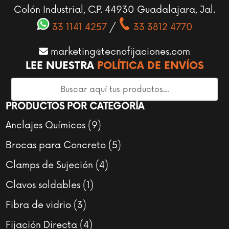
Colón Industrial, C.P. 44930 Guadalajara, Jal.
33 1141 4257
/
33 3812 4770
marketing@tecnofijaciones.com
LEE NUESTRA
POLÍTICA DE ENVÍOS
PRODUCTOS POR CATEGORÍA
9
Anclajes Químicos
9
productos
5
Brocas para Concreto
5
productos
4
Clamps de Sujeción
4
productos
1
Clavos soldables
1
producto
3
Fibra de vidrio
3
productos
4
Fijación Directa
4