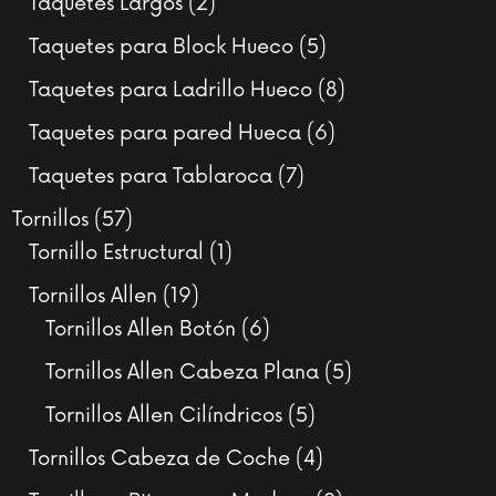
2
Taquetes Largos
2
productos
5
Taquetes para Block Hueco
5
productos
8
Taquetes para Ladrillo Hueco
8
productos
6
Taquetes para pared Hueca
6
productos
7
Taquetes para Tablaroca
7
productos
57
Tornillos
57
productos
1
Tornillo Estructural
1
producto
19
Tornillos Allen
19
productos
6
Tornillos Allen Botón
6
productos
5
Tornillos Allen Cabeza Plana
5
productos
5
Tornillos Allen Cilíndricos
5
productos
4
Tornillos Cabeza de Coche
4
productos