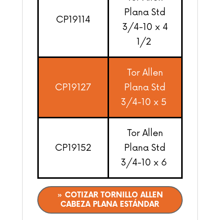
Plana Std
CP19114
3/4-10 x 4
1/2
Tor Allen
CP19127
Plana Std
3/4-10 x 5
Tor Allen
CP19152
Plana Std
3/4-10 x 6
» COTIZAR TORNILLO ALLEN
CABEZA PLANA ESTÁNDAR