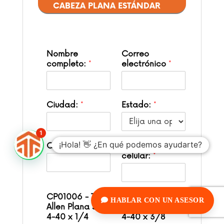
CABEZA PLANA ESTÁNDAR
Nombre
Correo
completo:
*
electrónico
*
Ciudad:
*
Estado:
*
1
¡Hola! 👋 ¿En qué podemos ayudarte?
Código Postal:
*
Teléfono fijo o
celular:
*
CP01006 - Tor
CP01009 - Tor
HABLAR CON UN ASESOR
Allen Plana Std
Allen Plana Std
4-40 x 1/4
4-40 x 3/8